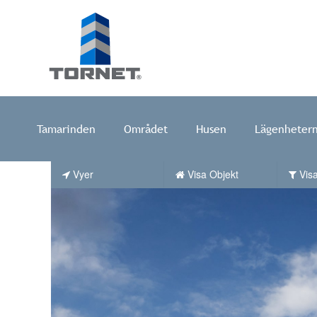
Tornet
Tamarinden
Området
Husen
Lägenheter
Bostadsprodu
AB
|