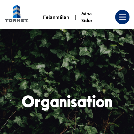
Mina
Felanmälan
Sidor
Tornet
Bostadsproduktion
AB
Organisation
|
Tornet