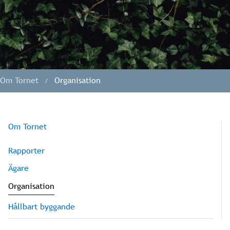
Om Tornet
Organisation
Om Tornet
Rapporter
Ägare
Organisation
Hållbart byggande