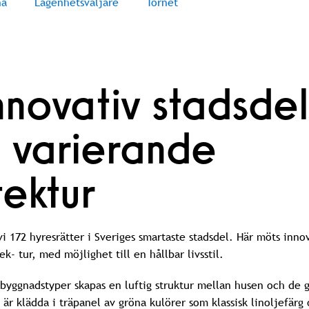
na
Lägenhetsväljare
Tornet
nnovativ stadsdel
 varierande
tektur
i 172 hyresrätter i Sveriges smartaste stadsdel. Här möts inno
ek- tur, med möjlighet till en hållbar livsstil.
byggnadstyper skapas en luftig struktur mellan husen och de 
är klädda i träpanel av gröna kulörer som klassisk linoljefärg