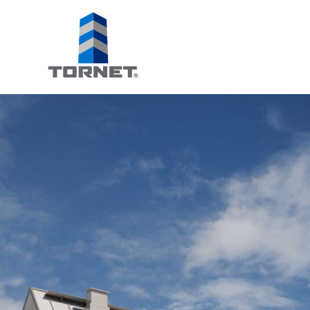
Tornet
Bostadsprodu
AB
|