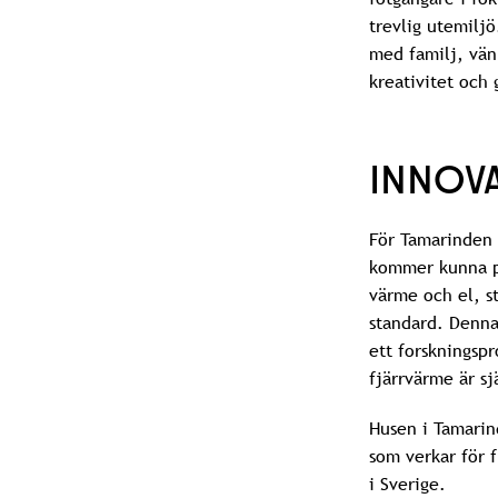
trevlig utemilj
med familj, vän
kreativitet och
INNOV
För Tamarinden 
kommer kunna p
värme och el, s
standard. Denna
ett forskningspr
fjärrvärme är sj
Husen i Tamarin
som verkar för 
i Sverige.