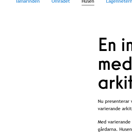
Tamarinden
Området
Husen
Lägenheter
En i
med
arki
Nu presenterar v
varierande arkit
Med varierande 
gårdarna. Husen 