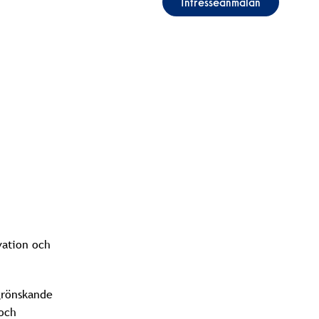
Intresseanmälan
vation och
grönskande
 och