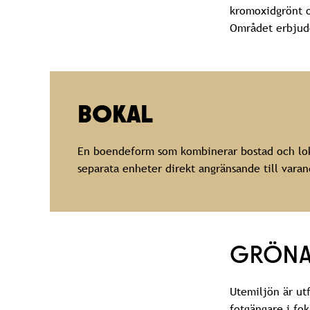
kromoxidgrönt o
Området erbjude
BOKAL
En boendeform som kombinerar bostad och loka
separata enheter direkt angränsande till vara
GRÖNA
Utemiljön är ut
fotgängare i fok