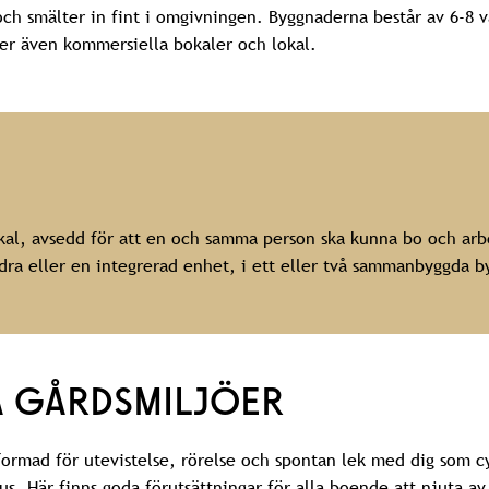
ch smälter in fint i omgivningen. Byggnaderna består av 6-8 v
r även kommersiella bokaler och lokal.
l, avsedd för att en och samma person ska kunna bo och arbe
ndra eller en integrerad enhet, i ett eller två sammanbyggda b
 GÅRDSMILJÖER
formad för utevistelse, rörelse och spontan lek med dig som cy
us. Här finns goda förutsättningar för alla boende att njuta a