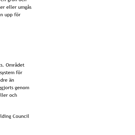
ker eller umgås
en upp för
ts. Området
system för
ndre än
ggjorts genom
ller och
lding Council