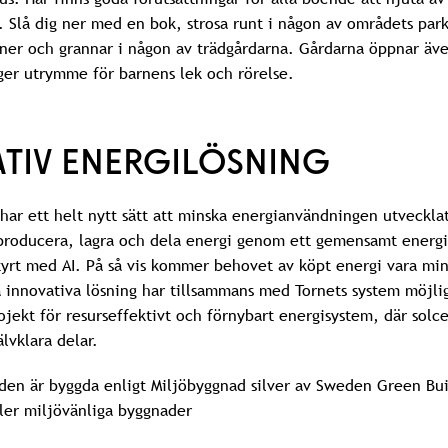
ö. Slå dig ner med en bok, strosa runt i någon av områdets par
ner och grannar i någon av trädgårdarna. Gårdarna öppnar äv
 ger utrymme för barnens lek och rörelse.
ATIV ENERGILÖSNING
har ett helt nytt sätt att minska energianvändningen utveckla
roducera, lagra och dela energi genom ett gemensamt energi
tyrt med AI. På så vis kommer behovet av köpt energi vara mi
 innovativa lösning har tillsammans med Tornets system möjli
ojekt för resurseffektivt och förnybart energisystem, där solce
älvklara delar.
den är byggda enligt Miljöbyggnad silver av Sweden Green Bui
fler miljövänliga byggnader