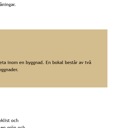
åningar.
ta inom en byggnad. En bokal består av två
yggnader.
klist och
v en grön och