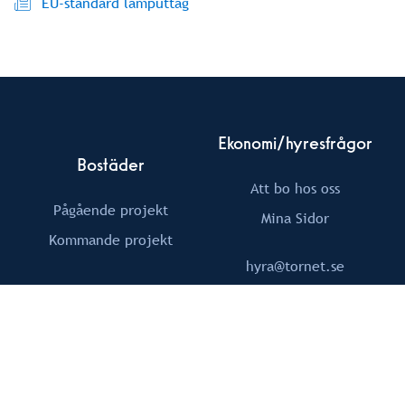
EU-standard lamputtag
Ekonomi/hyresfrågor
Bostäder
Att bo hos oss
Pågående projekt
Mina Sidor
Kommande projekt
hyra@tornet.se
Om Tornet
Följ Oss
Fastigheter
Facebook