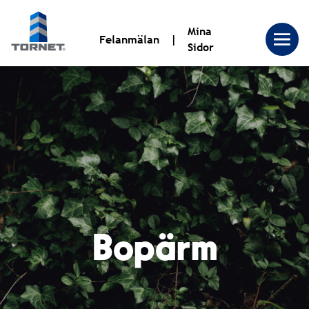
Mina
Felanmälan
Sidor
Tornet
Bostadsproduktion
AB
|
Bopärm
Tornet