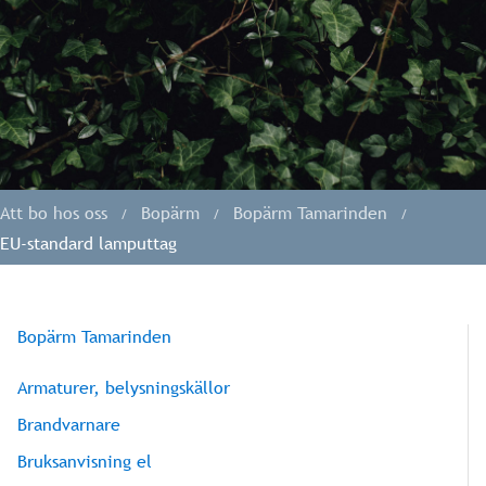
Att bo hos oss
Bopärm
Bopärm Tamarinden
EU-standard lamputtag
Bopärm Tamarinden
Armaturer, belysningskällor
Brandvarnare
Bruksanvisning el