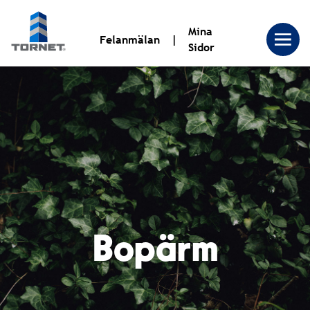
Mina
Felanmälan
Sidor
Tornet
Bostadsproduktion
AB
|
Bopärm
Tornet