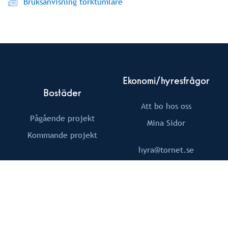
Bruksanvisning torktumlare
Ekonomi/hyresfrågor
Bostäder
Att bo hos oss
Pågående projekt
Mina Sidor
Kommande projekt
hyra@tornet.se
Om Tornet
Följ Oss
Fastigheter
Facebook