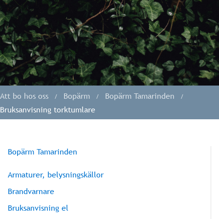
Att bo hos oss
Bopärm
Bopärm Tamarinden
Bruksanvisning torktumlare
Bopärm Tamarinden
Armaturer, belysningskällor
Brandvarnare
Bruksanvisning el