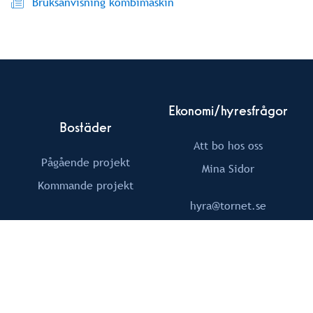
Bruksanvisning kombimaskin
Ekonomi/hyresfrågor
Bostäder
Att bo hos oss
Pågående projekt
Mina Sidor
Kommande projekt
hyra@tornet.se
Om Tornet
Följ Oss
Fastigheter
Facebook