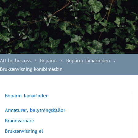
Att bo hos oss
Bopärm
Bopärm Tamarinden
Bruksanvisning kombimaskin
Bopärm Tamarinden
Armaturer, belysningskällor
Brandvarnare
Bruksanvisning el