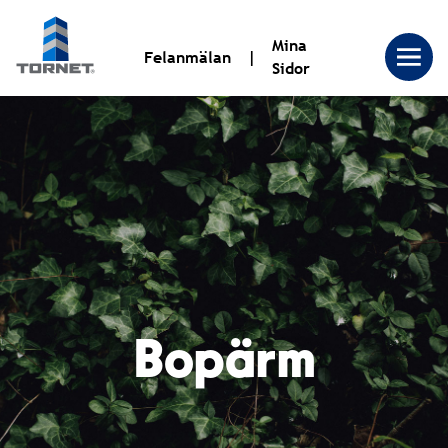
Mina
Felanmälan
Sidor
Tornet
Bostadsproduktion
AB
|
Bopärm
Tornet