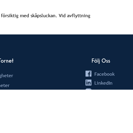
 försiktig med skåpsluckan. Vid avflyttning
ornet
Följ Oss
Facebook
igheter
LinkedIn
eter
Instagram
 Sidor
Youtube
 cookies
k profil