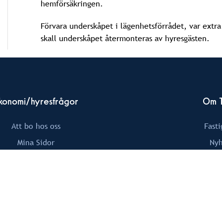
hemförsäkringen.
Förvara underskåpet i lägenhetsförrådet, var extra
skall underskåpet återmonteras av hyresgästen.
konomi/hyresfrågor
Om T
Att bo hos oss
Fast
Mina Sidor
Nyh
Mina
hyra@tornet.se
GDPR &
Grafis