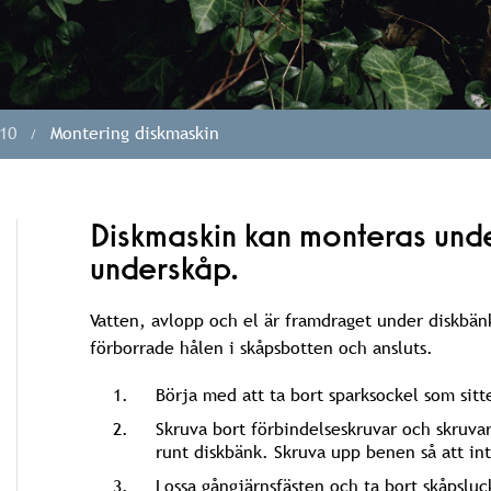
10
Montering diskmaskin
Diskmaskin kan monteras unde
underskåp.
Vatten, avlopp och el är framdraget under diskbän
förborrade hålen i skåpsbotten och ansluts.
Börja med att ta bort sparksockel som sitt
Skruva bort förbindelseskruvar och skruvar
runt diskbänk. Skruva upp benen så att in
Lossa gångjärnsfästen och ta bort skåpsluc