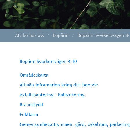
Tornet
Att bo hos oss
Bopärm
Bopärm Sverkersvägen 4-
Bopärm Sverkersvägen 4-10
Områdeskarta
Allmän information kring ditt boende
Avfallshantering - Källsortering
Brandskydd
Fuktlarm
Gemensamhetsutrymmen, gård, cykelrum, parkering