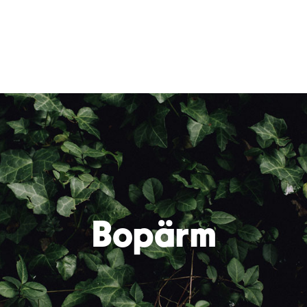
ktion
Bopärm