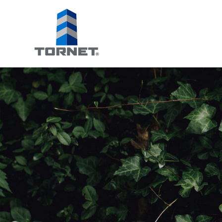
Tornet
Bostadsprodu
AB
|