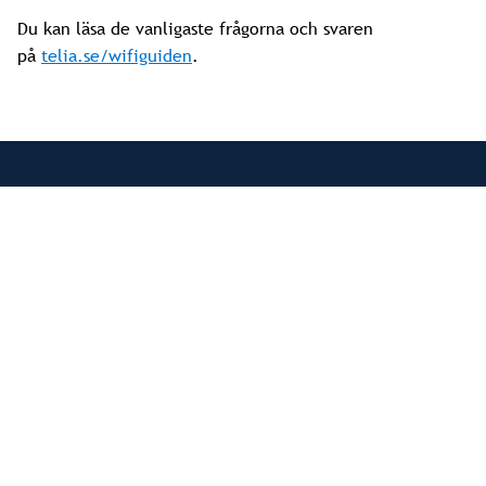
Du kan läsa de vanligaste frågorna och svaren
på
telia.se/wifiguiden
.
Ekonomi/hyresfrågor
Bostäder
Att bo hos oss
Pågående projekt
Mina Sidor
Kommande projekt
hyra@tornet.se
Om Tornet
Följ Oss