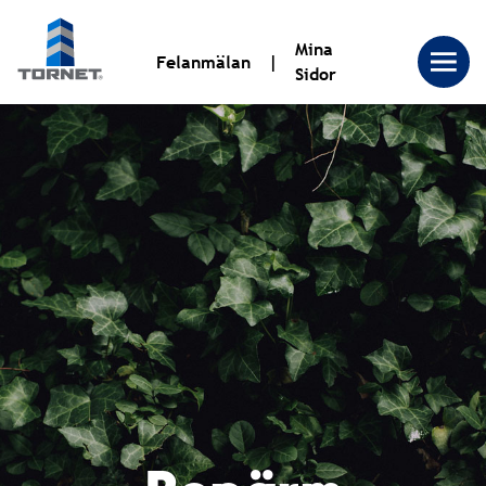
Mina
Felanmälan
Sidor
Tornet
Bostadsproduktion
AB
|
Tornet