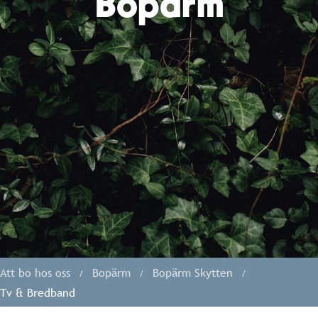
Bopärm
Att bo hos oss
Bopärm
Bopärm Skytten
Tv & Bredband