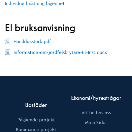
Individuellmätning lägenhet
El bruksanvisning
Handdukstork.pdf
Information-om-jordfelsbrytare-El-Inst.docx
Ekonomi/hyresfrågor
Bostäder
Att bo hos oss
Pågående projekt
Mina Sidor
Kommande projekt