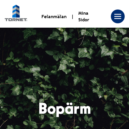
Mina
Felanmälan
Sidor
Tornet
Bostadsproduktion
AB
|
Bopärm
Tornet