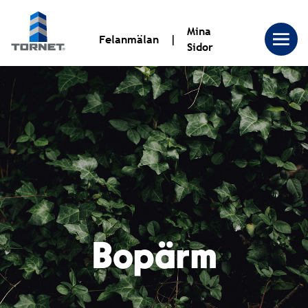
Mina
Felanmälan
Sidor
Tornet
Bostadsproduktion
AB
|
Bopärm
Tornet