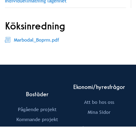
Individuellmätning lägenhet
Köksinredning
Marbodal_Boprm.pdf
Ekonomi/hyresfrågor
Bostäder
Att bo hos oss
Pågående projekt
Mina Sidor
Kommande projekt
hyra@tornet.se