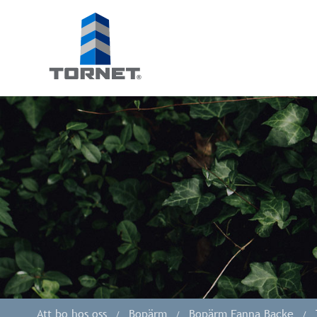
Tornet
Bostadsprodu
AB
|
Att bo hos oss
Bopärm
Bopärm Fanna Backe