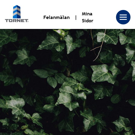
Mina
Felanmälan
Sidor
Tornet
Bostadsproduktion
AB
|
Tornet