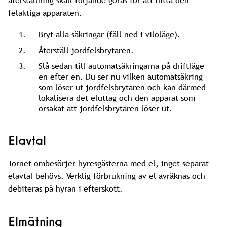
återställning skall följande göras för att hitta den
felaktiga apparaten.
Bryt alla säkringar (fäll ned i viloläge).
Återställ jordfelsbrytaren.
Slå sedan till automatsäkringarna på driftläge
en efter en. Du ser nu vilken automatsäkring
som löser ut jordfelsbrytaren och kan därmed
lokalisera det eluttag och den apparat som
orsakat att jordfelsbrytaren löser ut.
Elavtal
Tornet ombesörjer hyresgästerna med el, inget separat
elavtal behövs. Verklig förbrukning av el avräknas och
debiteras på hyran i efterskott.
Elmätning