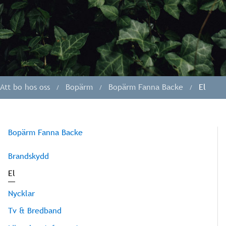
Att bo hos oss
Bopärm
Bopärm Fanna Backe
El
Bopärm Fanna Backe
Brandskydd
El
Nycklar
Tv & Bredband