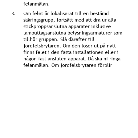
felanmälan.
Om felet är lokaliserat till en bestämd
säkringsgrupp, fortsätt med att dra ur alla
stickproppsanslutna apparater inklusive
lamputtagsanslutna belysningsarmaturer som
tillhör gruppen. Slå därefter till
jordfelsbrytaren. Om den löser ut på nytt
finns felet i den fasta installationen eller i
någon fast ansluten apparat. Då ska ni ringa
felanmälan. Om jordfelsbrytaren förblir
inkopplad, anslut en apparat i taget till
uttagen tills jordfelsbrytaren löser ut. Det är
den sist anslutna apparaten som sannolikt är
felaktig. Låt nu en fackkunnig person
undersöka och reparera apparaten.