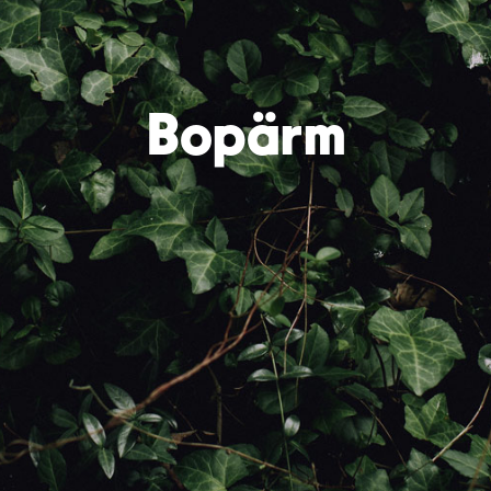
Bopärm