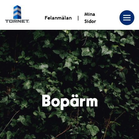
Mina
Felanmälan
Sidor
Tornet
Bostadsproduktion
AB
Bopärm
|
Tornet