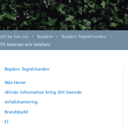
Att bo hos oss
Bopärm
Bopärm Tegnérlunden
TV internet och telefoni
Bopärm Tegnérlunden
Vala Home
Allmän information kring ditt boende
Avfallshantering
Brandskydd
El