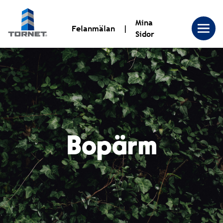
Mina
Felanmälan
Sidor
Tornet
Bostadsproduktion
AB
Bopärm
|
Tornet