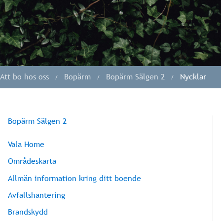
Att bo hos oss
Bopärm
Bopärm Sälgen 2
Nycklar
Bopärm Sälgen 2
Vala Home
Områdeskarta
Allmän information kring ditt boende
Avfallshantering
Brandskydd