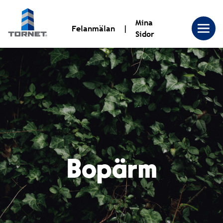
Mina
Felanmälan
Sidor
Tornet
Bostadsproduktion
AB
Bopärm
|
Tornet