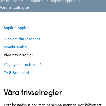
Att bo hos oss
Bopärm
Bopärm Äpplet
Våra trivselregler
Bopärm Äpplet
Sköt om din lägenhet
Inomhusmiljö
Våra trivselregler
Lås, nycklar och kodlås
Tv & Bredband
Våra trivselregler
I ett bostadshus bor man nära sina grannar. Det kräver att