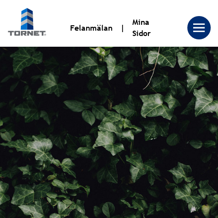
Mina
Felanmälan
Sidor
Tornet
Bostadsproduktion
AB
|
Tornet