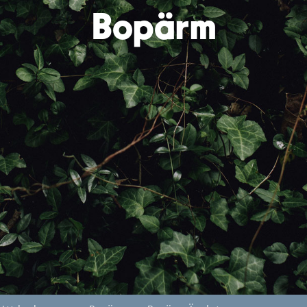
Bopärm