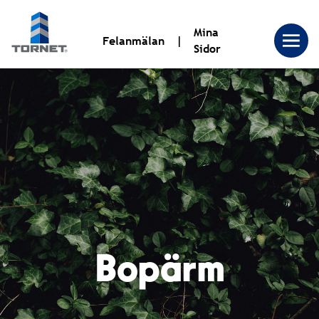
Mina
Felanmälan
Sidor
Tornet
Bostadsproduktion
AB
|
Bopärm
Tornet