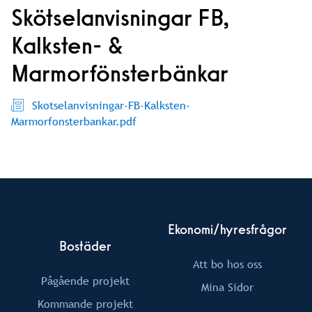
Skötselanvisningar FB,
Kalksten- &
Marmorfönsterbänkar
Skotselanvisningar-FB-Kalksten-
Marmorfonsterbankar.pdf
Ekonomi/hyresfrågor
Bostäder
Att bo hos oss
Pågående projekt
Mina Sidor
Kommande projekt