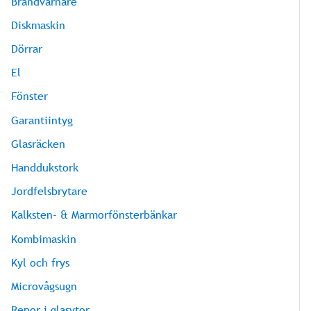
Brandvarnare
Diskmaskin
Dörrar
El
Fönster
Garantiintyg
Glasräcken
Handdukstork
Jordfelsbrytare
Kalksten- & Marmorfönsterbänkar
Kombimaskin
Kyl och frys
Microvågsugn
Repor i glasytor