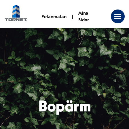
Mina
Felanmälan
Sidor
Tornet
Bostadsproduktion
AB
|
Bopärm
Tornet