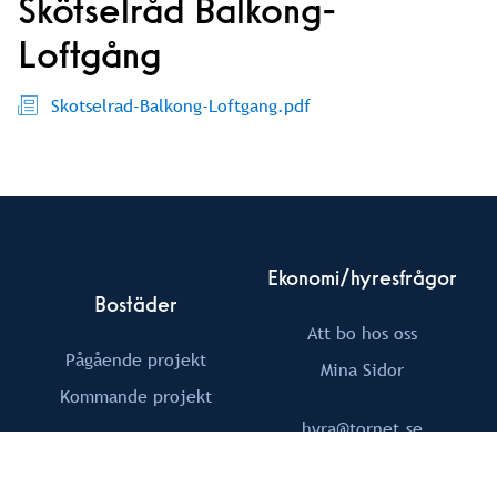
Skötselråd Balkong-
Loftgång
Skotselrad-Balkong-Loftgang.pdf
Ekonomi/hyresfrågor
Bostäder
Att bo hos oss
Pågående projekt
Mina Sidor
Kommande projekt
hyra@tornet.se