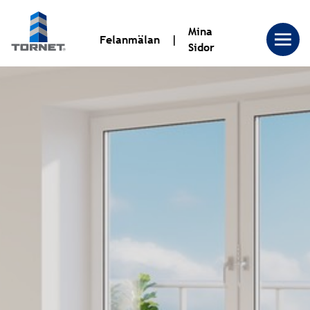
Mina
Felanmälan
Sidor
Tornet
Bostadsproduktion
AB
|
Tornet