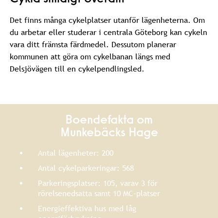
Det finns många cykelplatser utanför lägenheterna. Om
du arbetar eller studerar i centrala Göteborg kan cykeln
vara ditt främsta färdmedel. Dessutom planerar
kommunen att göra om cykelbanan längs med
Delsjövägen till en cykelpendlingsled.
Boendefakta om
Munkebäcks Hage
Antal lägenheter: 200
Antal cykelparkeringar: 568
Parkeringsplatser: 105, varav 3 för
rörelsenedsatta samt 10 MC-platser
Energieffektiva hus med låg