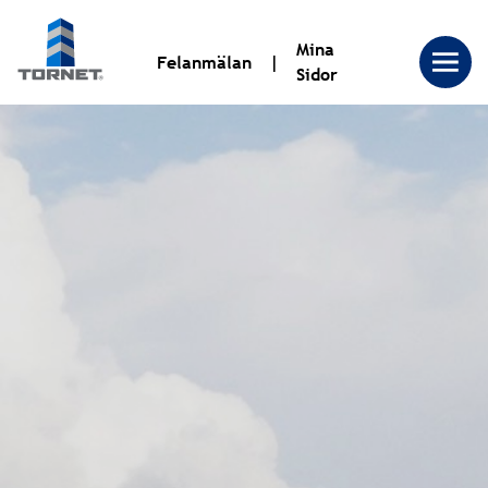
Mina
Felanmälan
Sidor
Tornet
Bostadsproduktion
AB
|
Tornet