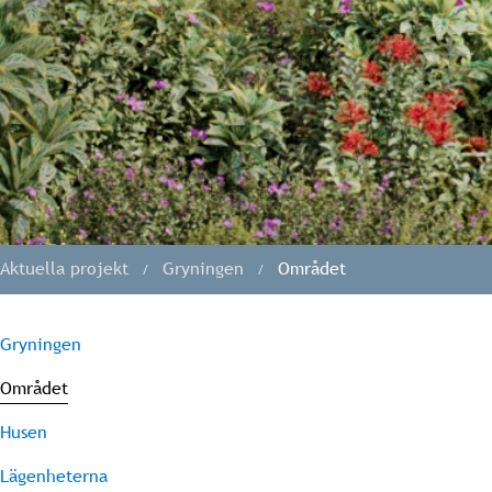
Aktuella projekt
Gryningen
Området
Gryningen
Området
Husen
Lägenheterna