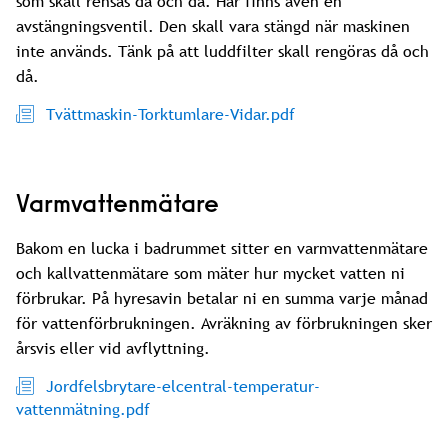
som skall rensas då och då. Här finns även en
avstängningsventil. Den skall vara stängd när maskinen
inte används. Tänk på att luddfilter skall rengöras då och
då.
Tvättmaskin-Torktumlare-Vidar.pdf
Varmvattenmätare
Bakom en lucka i badrummet sitter en varmvattenmätare
och kallvattenmätare som mäter hur mycket vatten ni
förbrukar. På hyresavin betalar ni en summa varje månad
för vattenförbrukningen. Avräkning av förbrukningen sker
årsvis eller vid avflyttning.
Jordfelsbrytare-elcentral-temperatur-
vattenmätning.pdf