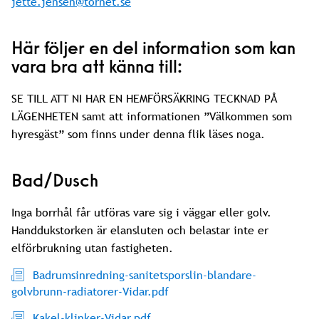
jette.jensen@tornet.se
Här följer en del information som kan
vara bra att känna till:
SE TILL ATT NI HAR EN HEMFÖRSÄKRING TECKNAD PÅ
LÄGENHETEN samt att informationen ”Välkommen som
hyresgäst” som finns under denna flik läses noga.
Bad/Dusch
Inga borrhål får utföras vare sig i väggar eller golv.
Handdukstorken är elansluten och belastar inte er
elförbrukning utan fastigheten.
Badrumsinredning-sanitetsporslin-blandare-
golvbrunn-radiatorer-Vidar.pdf
Kakel-klinker-Vidar.pdf