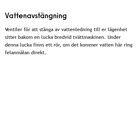
Vattenavstängning
Ventiler för att stänga av vattenledning till er lägenhet
sitter bakom en lucka bredvid tvättmaskinen. Under
denna lucka finns ett rör, om det kommer vatten här ring
felanmälan direkt.
Ventilation
Fastigheten är utrustad med ett mekaniskt frånlufts- och
tilluftssystem. Spiskåpan har i normalläget en viss
utsugning men kan via vredet vridas upp till forcering vid
matlagning. I spiskåpan sitter ett ståltrådsfilter som skall
diskas med varmt vatten och diskmedel då och då, (se
pdf nedan). I vardagsrum och sovrum finns en
friskluftsventil. Utsug sker i badrum/toalett,