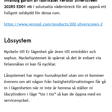
invändig gardin av fabrikatet Verosol Silverscreen
202RS ED01 vit
i solutsatta väderstreck för att uppnå ett
fullgott solskydd för dessa rum.
https://www.verosol.com/products/202-silverscreen-2
Låssystem
Nyckeln till Er lägenhet går även till entrédörr och
sophus. Nyckelsystemet är spärrat så det är enbart via
felanmälan ni kan få nycklar.
Låssystemet har ingen huvudnyckel utan om ni kommer
överens om att någon från fastighetsförvaltningen får gå
in i lägenheten när ni inte är hemma så ställer ni
låscylindern i läge ”tio i tio” så kan de öppna med en
servicenyckel.