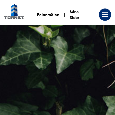
Mina
Felanmälan
Sidor
Tornet
Bostadsproduktion
AB
|
Tornet