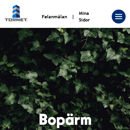
Mina
Felanmälan
Sidor
Tornet
Bostadsproduktion
AB
|
Bopärm
Tornet