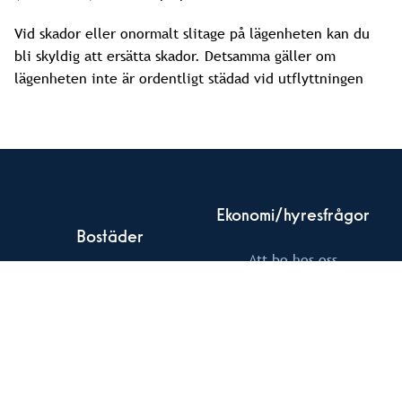
Vid skador eller onormalt slitage på lägenheten kan du
bli skyldig att ersätta skador. Detsamma gäller om
lägenheten inte är ordentligt städad vid utflyttningen
Ekonomi/hyresfrågor
Bostäder
Att bo hos oss
Pågående projekt
Mina Sidor
Kommande projekt
hyra@tornet.se