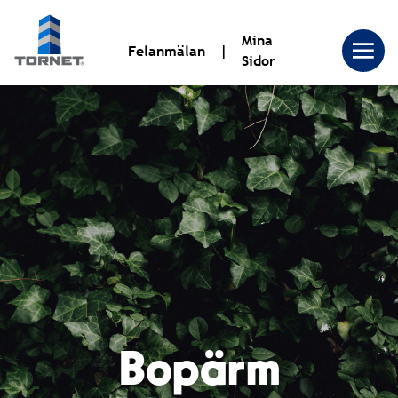
Mina
Felanmälan
Sidor
Tornet
Bostadsproduktion
AB
|
Bopärm
Tornet