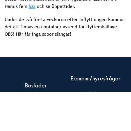
Hem:s fem
här
och se öppettider.
Under de två första veckorna efter inflyttningen kommer
det att finnas en container avsedd för flyttemballage.
OBS! Här får inga sopor slängas!
Ekonomi/hyresfrågor
Bostäder
Att bo hos oss
Pågående projekt
Mina Sidor
Kommande projekt
hyra@tornet.se