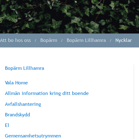
Att bo hos oss
Bopärm
Bopärm Lillhamra
Nycklar
Bopärm Lillhamra
Vala Home
Allmän information kring ditt boende
Avfallshantering
Brandskydd
El
Gemensamhetsutrymmen