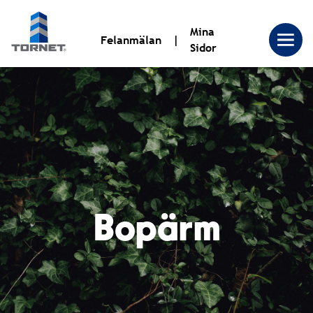
Mina
Felanmälan
Sidor
Tornet
Bostadsproduktion
AB
Bopärm
|
Tornet