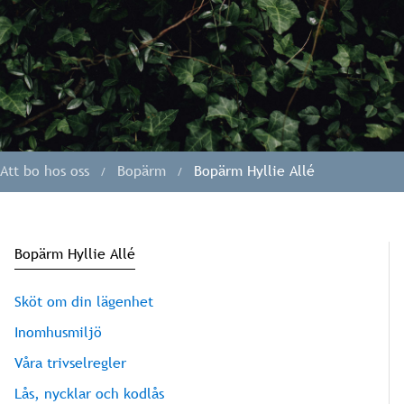
Att bo hos oss
Bopärm
Bopärm Hyllie Allé
Bopärm Hyllie Allé
Sköt om din lägenhet
Inomhusmiljö
Våra trivselregler
Lås, nycklar och kodlås