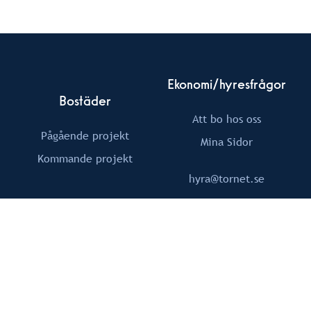
Ekonomi/hyresfrågor
Bostäder
Att bo hos oss
Pågående projekt
Mina Sidor
Kommande projekt
hyra@tornet.se
Om Tornet
Följ Oss
Fastigheter
Facebook
Nyheter
LinkedIn