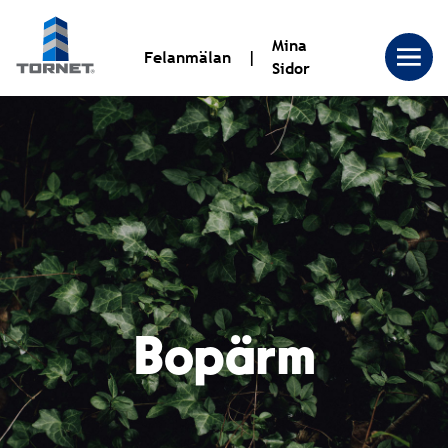
Mina
Felanmälan
Sidor
Tornet
Bostadsproduktion
AB
|
Bopärm
Tornet