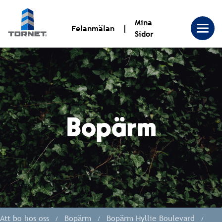
Mina
Felanmälan
Sidor
Tornet
Bostadsproduktion
Bopärm
AB
|
Tornet
Att bo hos oss
Bopärm
Bopärm Hyllie Boulevard