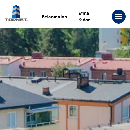
Mina
Felanmälan
Sidor
Tornet
Bostadsproduktion
AB
|
Tornet