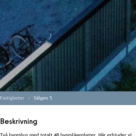
Fastigheter
Sälgen 5
Beskrivning
Två hyreshus med totalt 48 hyreslägenheter. Här erbjuder vi