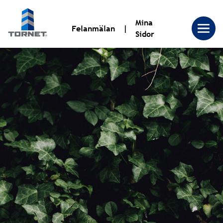
Mina
Felanmälan
Sidor
Tornet
Bostadsproduktion
AB
|
Tornet