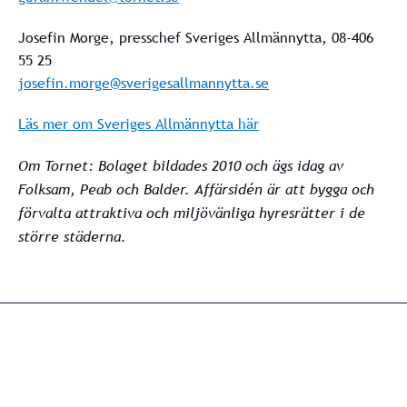
Josefin Morge, presschef Sveriges Allmännytta, 08-406
55 25
josefin.morge@sverigesallmannytta.se
Läs mer om Sveriges Allmännytta här
Om Tornet: Bolaget bildades 2010 och ägs idag av
Folksam, Peab och Balder. Affärsidén är att bygga och
förvalta attraktiva och miljövänliga hyresrätter i de
större städerna.
Ekonomi/hyresfrågor
Bostäder