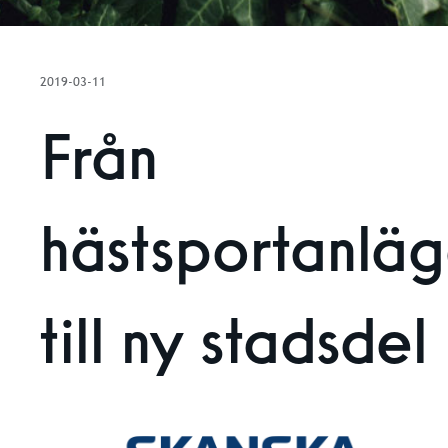
2019-03-11
Från
hästsportanlä
till ny stadsdel