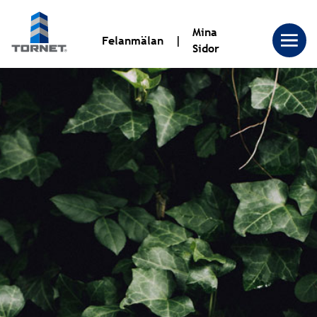
Mina
Felanmälan
Sidor
Tornet
Bostadsproduktion
AB
|
Tornet