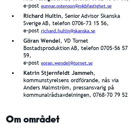
e-post
gunnar.ostenson@mkbfastighet.se
Richard Hultin
, Senior Advisor Skanska
Sverige AB, telefon 0706-73 15 56,
e-post
richard.hultin@skanska.se
Göran Wendel
, VD Tornet
Bostadsproduktion AB, telefon 0705-56 57
59,
e-post
goran.wendel@tornet.se
Katrin Stjernfeldt Jammeh
,
kommunstyrelsens ordförande, nås via
Anders Malmström, pressansvarig på
kommunalrådsavdelningen, 0768-70 79 52
Om området