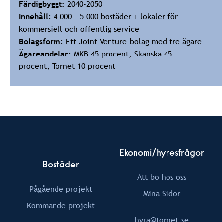
Färdigbyggt:
2040-2050
Innehåll:
4 000 – 5 000 bostäder + lokaler för
kommersiell och offentlig service
Bolagsform:
Ett Joint Venture-bolag med tre ägare
Ägareandelar:
MKB 45 procent, Skanska 45
procent, Tornet 10 procent
Ekonomi/hyresfrågor
Bostäder
Att bo hos oss
Pågående projekt
Mina Sidor
Kommande projekt
hyra@tornet.se