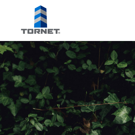
Tornet
Bostadsprodu
AB
|