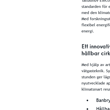
Tallbohov Elect
standarden för 
med den klimato
Med forskningss
flexibel energif
energi.
Ett innovat
hållbar cirku
Med hjälp av art
vätgasteknik. S
stunden ger läg
nyutvecklade ap
klimatsmart res
Banbry
Hållbar