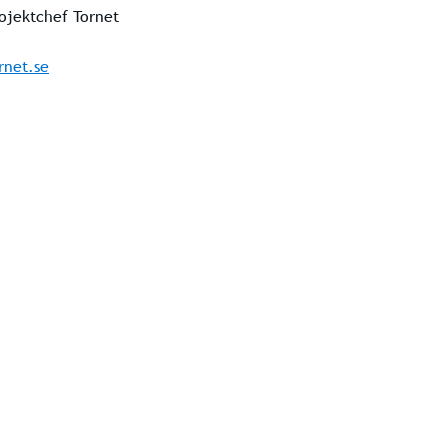
ojektchef Tornet
rnet.se
konomi/hyresfrågor
Om T
Att bo hos oss
Fast
Mina Sidor
Nyh
Mina
hyra@tornet.se
GDPR &