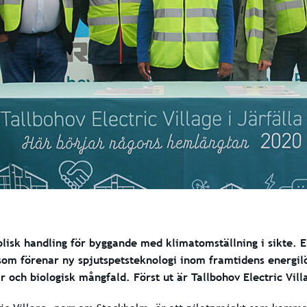
lisk handling för byggande med klimatomställning i sikte. El
 som förenar ny spjutspetsteknologi inom framtidens energi
r och biologisk mångfald. Först ut är Tallbohov Electric Villa