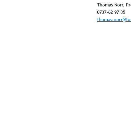
Thomas Norr, Pr
0737-62 97 35
thomas.norr@to
Bostäder
E
Pågående projekt
Kommande projekt