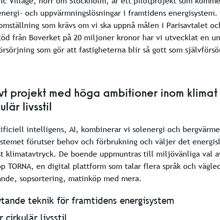
ric Village, norr om Stockholm, är ett pilotprojekt som kommer
energi- och uppvärmningslösningar i framtidens energisystem. A
mställning som krävs om vi ska uppnå målen i Parisavtalet o
töd från Boverket på 20 miljoner kronor har vi utvecklat en u
örsörjning som gör att fastigheterna blir så gott som självförs
ivt projekt med höga ambitioner inom klimat
lär livsstil
ificiell intelligens, AI, kombinerar vi solenergi och bergvär
ystemet förutser behov och förbrukning och väljer det energis
st klimatavtryck. De boende uppmuntras till miljövänliga val a
p TORNA, en digital plattform som talar flera språk och vägle
ande, sopsortering, matinköp med mera.
tande teknik för framtidens energisystem
 cirkulär livsstil