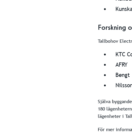
Kunska
Forskning o
Tallbohov Elect
KTC Co
AFRY
Bengt 
Nilsso
Själva byggande
180 lägenhetern
lägenheter i Tal
För mer informa