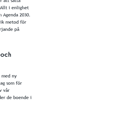
 att sätta
llt i enlighet
ch Agenda 2030.
nik metod för
örjande på
 och
me med ny
lag som för
v vår
der de boende i