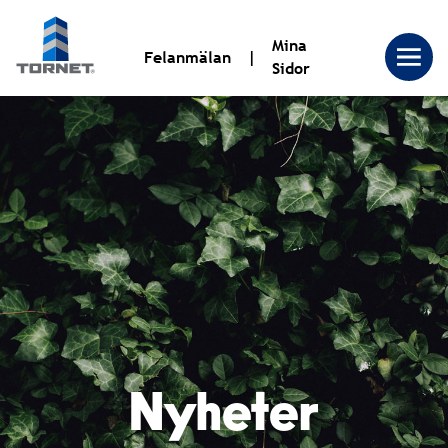
Mina
Felanmälan
Sidor
Tornet
Bostadsproduktion
AB
|
Nyheter
Tornet