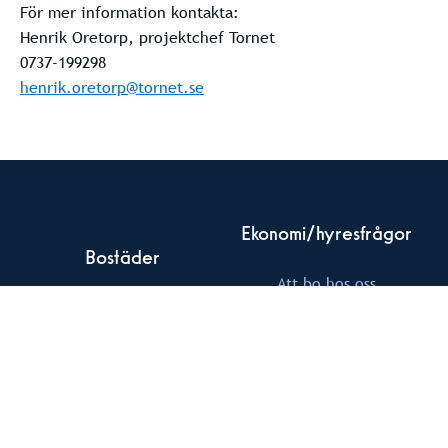
För mer information kontakta:
Henrik Oretorp, projektchef Tornet
0737-199298
henrik.oretorp@tornet.se
Ekonomi/hyresfrågor
Bostäder
Att bo hos oss
Pågående projekt
Mina Sidor
Kommande projekt
hyra@tornet.se