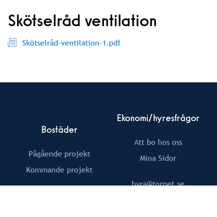
Skötselråd ventilation
Skötselråd-ventilation-1.pdf
Ekonomi/hyresfrågor
Bostäder
Att bo hos oss
Pågående projekt
Mina Sidor
Kommande projekt
hyra@tornet.se