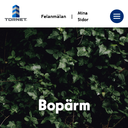
Mina
Felanmälan
Sidor
Tornet
Bostadsproduktion
AB
|
Bopärm
Tornet